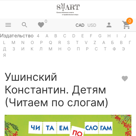
0
0
CAD
USD
Издательство
4
A
B
C
D
E
F
G
H
I
J
L
M
N
O
P
Q
R
S
T
V
Z
А
Б
В
Г
Д
З
И
К
Л
М
Н
О
П
Р
С
Т
Ф
Э
Я
Ушинский
Константин. Детям
(Читаем по слогам)