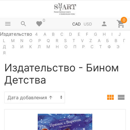
0
0
CAD
USD
Издательство
4
A
B
C
D
E
F
G
H
I
J
L
M
N
O
P
Q
R
S
T
V
Z
А
Б
В
Г
Д
З
И
К
Л
М
Н
О
П
Р
С
Т
Ф
Э
Я
Издательство - Бином
Детства