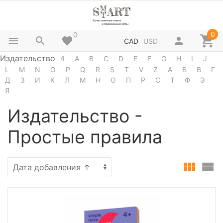
0
0
CAD
USD
Издательство
4
A
B
C
D
E
F
G
H
I
J
L
M
N
O
P
Q
R
S
T
V
Z
А
Б
В
Г
Д
З
И
К
Л
М
Н
О
П
Р
С
Т
Ф
Э
Я
Издательство -
Простые правила