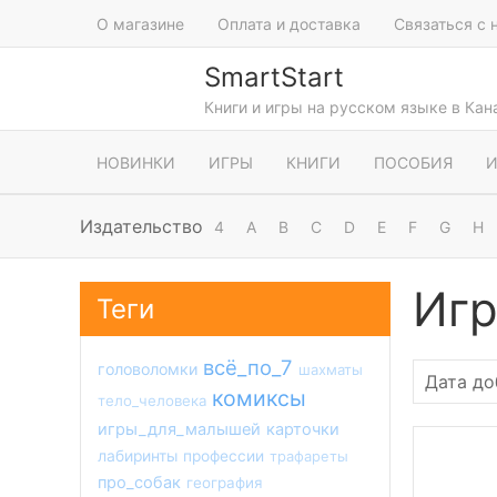
О магазине
Оплата и доставка
Связаться с 
SmartStart
Книги и игры на русском языке в Ка
НОВИНКИ
ИГРЫ
КНИГИ
ПОСОБИЯ
И
Издательство
4
A
B
C
D
E
F
G
H
Игр
Теги
всё_по_7
головоломки
шахматы
комиксы
тело_человека
игры_для_малышей
карточки
лабиринты
профессии
трафареты
про_собак
география