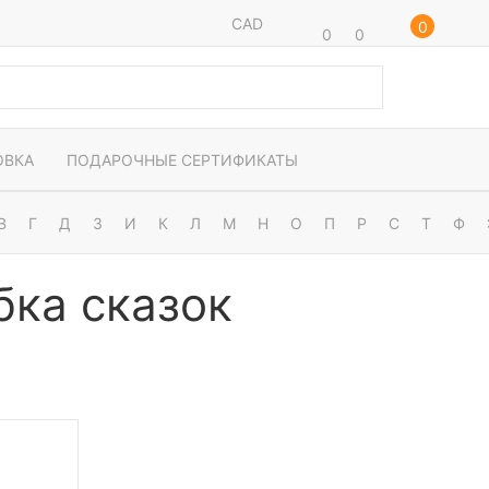
CAD
0
0
0
ОВКА
ПОДАРОЧНЫЕ СЕРТИФИКАТЫ
В
Г
Д
З
И
К
Л
М
Н
О
П
Р
С
Т
Ф
бка сказок