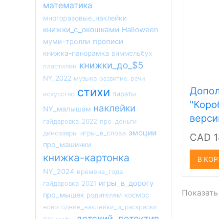
математика
многоразовые_наклейки
книжки_с_окошками
Halloween
прописи
муми-тролли
книжка-панорамка
виммельбух
книжки_до_$5
пластилин
NY_2022
музыка
развитие_речи
стихи
Допол
искусство
пираты
"Коро
наклейки
NY_малышам
версий
гайдаровка_2022
про_деньги
эмоции
динозавры
игры_в_слова
CAD 1
про_машинки
книжка-картонка
В КО
NY_2024
времена_года
игры_в_дорогу
гайдаровка_2021
Показать
про_мышек
космос
родителям
новогодние_наклейки_и_раскраски
детский_детектив