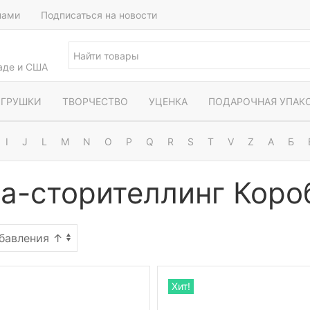
нами
Подписаться на новости
наде и США
ГРУШКИ
ТВОРЧЕСТВО
УЦЕНКА
ПОДАРОЧНАЯ УПАК
I
J
L
M
N
O
P
Q
R
S
T
V
Z
А
Б
а-сторителлинг Коро
Хит!