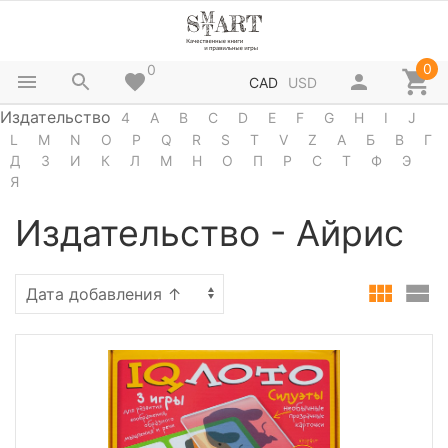
0
0
CAD
USD
Издательство
4
A
B
C
D
E
F
G
H
I
J
L
M
N
O
P
Q
R
S
T
V
Z
А
Б
В
Г
Д
З
И
К
Л
М
Н
О
П
Р
С
Т
Ф
Э
Я
Издательство - Айрис