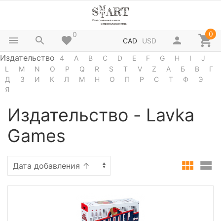
0
0
CAD
USD
Издательство
4
A
B
C
D
E
F
G
H
I
J
L
M
N
O
P
Q
R
S
T
V
Z
А
Б
В
Г
Д
З
И
К
Л
М
Н
О
П
Р
С
Т
Ф
Э
Я
Издательство - Lavka
Games