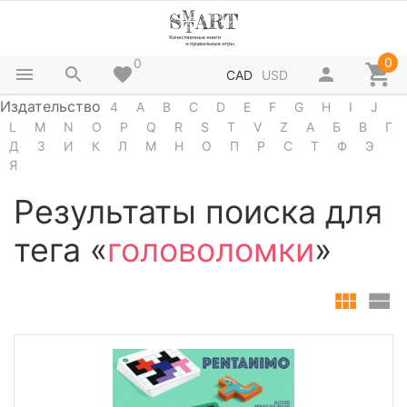
0
0
CAD
USD
Издательство
4
A
B
C
D
E
F
G
H
I
J
L
M
N
O
P
Q
R
S
T
V
Z
А
Б
В
Г
Д
З
И
К
Л
М
Н
О
П
Р
С
Т
Ф
Э
Я
Результаты поиска для
тега «
головоломки
»