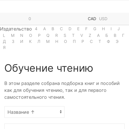
0
CAD
USD
Издательство
4
A
B
C
D
E
F
G
H
I
J
L
M
N
O
P
Q
R
S
T
V
Z
А
Б
В
Г
Д
З
И
К
Л
М
Н
О
П
Р
С
Т
Ф
Э
Я
Обучение чтению
В этом разделе собрана подборка книг и пособий
как для обучения чтению, так и для первого
самостоятельного чтения.