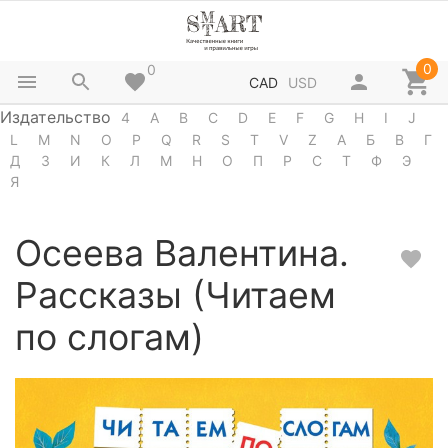
0
0
CAD
USD
Издательство
4
A
B
C
D
E
F
G
H
I
J
L
M
N
O
P
Q
R
S
T
V
Z
А
Б
В
Г
Д
З
И
К
Л
М
Н
О
П
Р
С
Т
Ф
Э
Я
Осеева Валентина.
Рассказы (Читаем
по слогам)