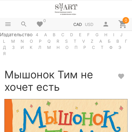
0
0
CAD
USD
Издательство
4
A
B
C
D
E
F
G
H
I
J
L
M
N
O
P
Q
R
S
T
V
Z
А
Б
В
Г
Д
З
И
К
Л
М
Н
О
П
Р
С
Т
Ф
Э
Я
Мышонок Тим не
хочет есть