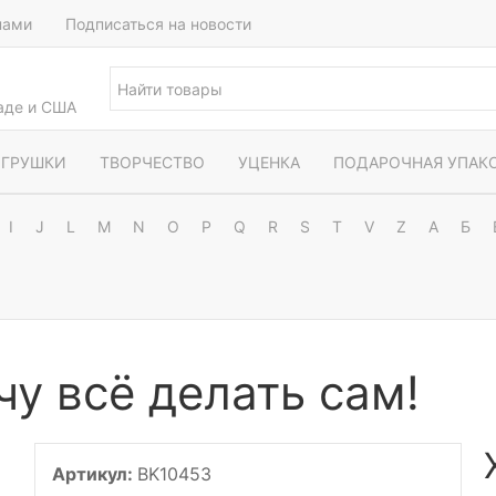
нами
Подписаться на новости
наде и США
ГРУШКИ
ТВОРЧЕСТВО
УЦЕНКА
ПОДАРОЧНАЯ УПАК
I
J
L
M
N
O
P
Q
R
S
T
V
Z
А
Б
у всё делать сам!
Артикул:
BK10453