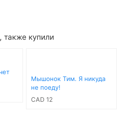
, также купили
чет
Мышонок Тим. Я никуда
Мыш
не поеду!
рабо
CAD 12
CAD