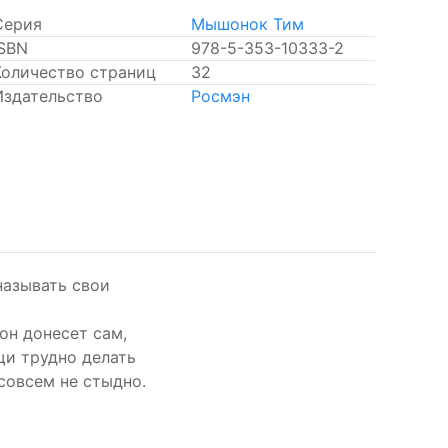
Серия
Мышонок Тим
ISBN
978-5-353-10333-2
Количество страниц
32
Издательство
Росмэн
называть свои
он донесет сам,
щи трудно делать
совсем не стыдно.