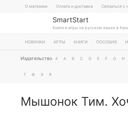
О магазине
Оплата и доставка
Связаться с 
SmartStart
Книги и игры на русском языке в Ка
НОВИНКИ
ИГРЫ
КНИГИ
ПОСОБИЯ
И
Издательство
4
A
B
C
D
E
F
G
H
Т
Ф
Э
Я
Мышонок Тим. Хоч