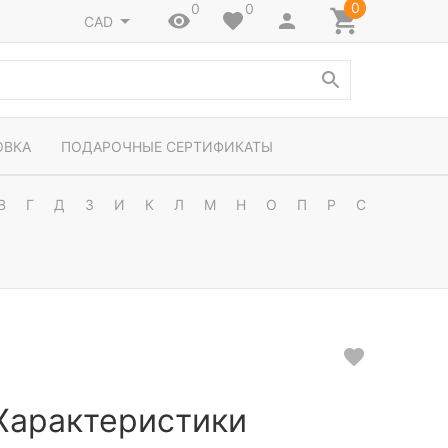
0
0
0
CAD
ОВКА
ПОДАРОЧНЫЕ СЕРТИФИКАТЫ
В
Г
Д
З
И
К
Л
М
Н
О
П
Р
С
Характеристики