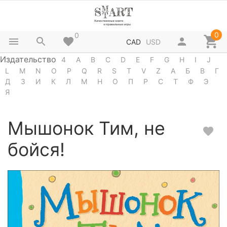
0
0
CAD
USD
Издательство
4
A
B
C
D
E
F
G
H
I
J
L
M
N
O
P
Q
R
S
T
V
Z
А
Б
В
Г
Д
З
И
К
Л
М
Н
О
П
Р
С
Т
Ф
Э
Я
Мышонок Тим, не
бойся!