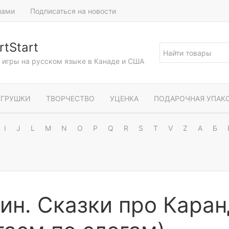
нами
Подписаться на новости
tStart
и игры на русском языке в Канаде и США
ГРУШКИ
ТВОРЧЕСТВО
УЦЕНКА
ПОДАРОЧНАЯ УПАК
I
J
L
M
N
O
P
Q
R
S
T
V
Z
А
Б
ин. Сказки про Кара