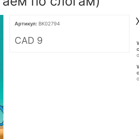
аем по слогам)
Артикул:
BK02794
CAD 9
o
o