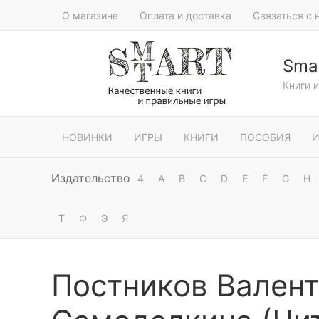
О магазине
Оплата и доставка
Связаться с 
Smar
Книги 
НОВИНКИ
ИГРЫ
КНИГИ
ПОСОБИЯ
И
Издательство
4
A
B
C
D
E
F
G
H
Т
Ф
Э
Я
Постников Валент