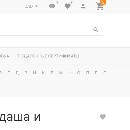
0
0
0
CAD
ОВКА
ПОДАРОЧНЫЕ СЕРТИФИКАТЫ
В
Г
Д
З
И
К
Л
М
Н
О
П
Р
С
ндаша и