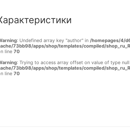
Характеристики
Warning
: Undefined array key "author" in
/homepages/4/d
cache/73bb98/apps/shop/templates/compiled/shop_ru_
n line
70
Warning
: Trying to access array offset on value of type null
cache/73bb98/apps/shop/templates/compiled/shop_ru_
n line
70