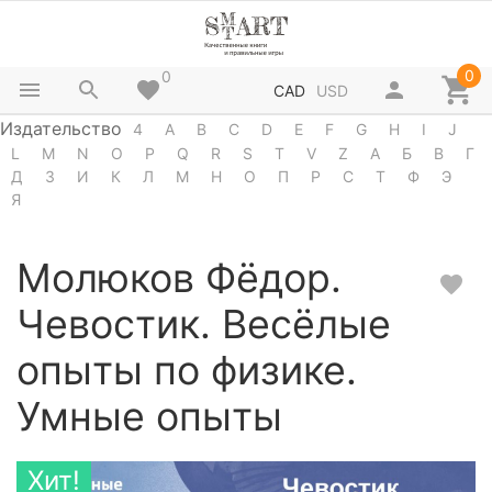
0
0
CAD
USD
Издательство
4
A
B
C
D
E
F
G
H
I
J
L
M
N
O
P
Q
R
S
T
V
Z
А
Б
В
Г
Д
З
И
К
Л
М
Н
О
П
Р
С
Т
Ф
Э
Я
Молюков Фёдор.
Чевостик. Весёлые
опыты по физике.
Умные опыты
Хит!