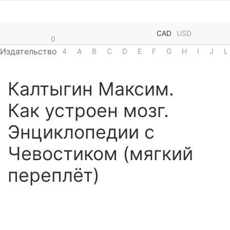
CAD
USD
0
Издательство
4
A
B
C
D
E
F
G
H
I
J
L
Калтыгин Максим.
Как устроен мозг.
Энциклопедии с
Чевостиком (мягкий
переплёт)