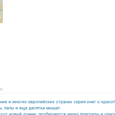
0
)
нии и многих европейских странах серия книг о красо
, папы и еще десятка мышат.
щут новый домик: пробираются через преграды и опас