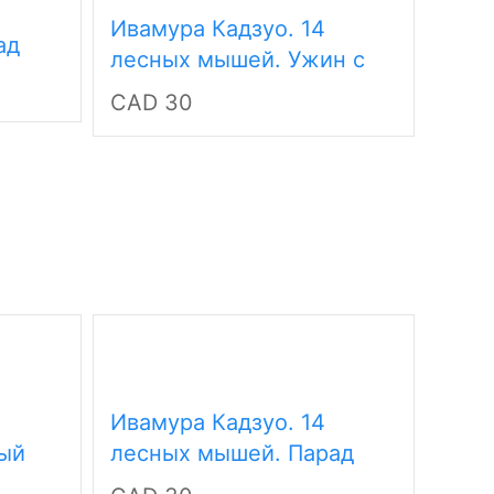
Ивамура Кадзуо. 14
ад
Вол
лесных мышей. Ужин с
Але
луной
CAD 30
Изум
CAD
Ивамура Кадзуо. 14
ый
лесных мышей. Парад
грибов