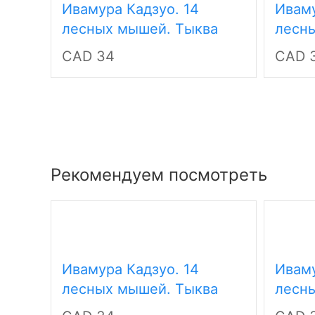
Ивамура Кадзуо. 14
Иваму
лесных мышей. Тыква
лесн
год
CAD 34
CAD 
Рекомендуем посмотреть
Ивамура Кадзуо. 14
Иваму
лесных мышей. Тыква
лесн
луно