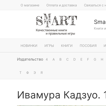
О магазине
Оплата и доставка
Связаться с 
Smar
Книги 
НОВИНКИ
ИГРЫ
КНИГИ
ПОСОБИЯ
И
Издательство
4
A
B
C
D
E
F
G
H
Т
Ф
Э
Я
Ивамура Кадзуо. 