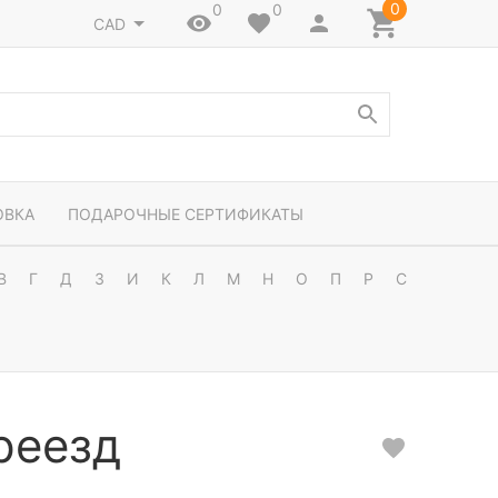
0
0
0
CAD
ОВКА
ПОДАРОЧНЫЕ СЕРТИФИКАТЫ
В
Г
Д
З
И
К
Л
М
Н
О
П
Р
С
реезд