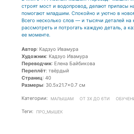
строят мост и водопровод, делают припасы на
помогают младшим. Спокойно и уютно в новом
Всего несколько слов — и тысячи деталей на
рассмотреть и потрогать каждую деталь, а 
ее моменте.
Автор
: Кадзуо Ивамура
Художник
: Кадзуо Ивамура
Переводчик
: Елена Байбикова
Переплёт
: твёрдый
Страниц
: 40
Размеры
: 30.5x21.7x0.7 см
Категории:
МАЛЫШАМ
ОТ 3Х ДО 6ТИ
ОБУЧЕН
Теги:
ПРО_МЫШЕК