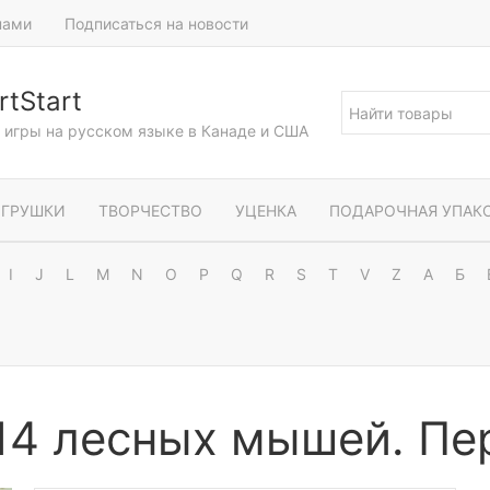
нами
Подписаться на новости
tStart
и игры на русском языке в Канаде и США
ГРУШКИ
ТВОРЧЕСТВО
УЦЕНКА
ПОДАРОЧНАЯ УПАК
I
J
L
M
N
O
P
Q
R
S
T
V
Z
А
Б
14 лесных мышей. Пе