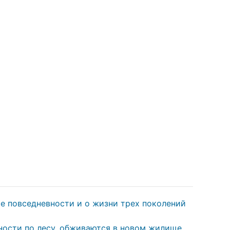
те повседневности и о жизни трех поколений
ности по лесу, обживаются в новом жилище,