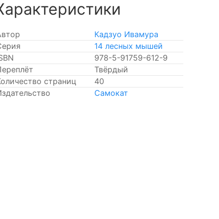
Характеристики
Автор
Кадзуо Ивамура
Серия
14 лесных мышей
ISBN
978-5-91759-612-9
Переплёт
Твёрдый
Количество страниц
40
Издательство
Самокат