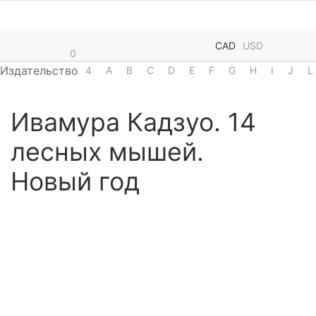
CAD
USD
0
Издательство
4
A
B
C
D
E
F
G
H
I
J
L
Ивамура Кадзуо. 14
лесных мышей.
Новый год