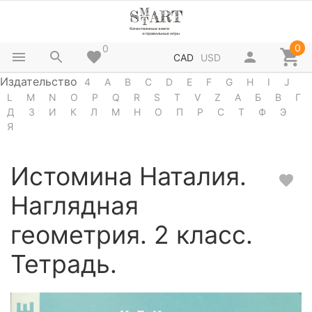
0
0
CAD
USD
Издательство
4
A
B
C
D
E
F
G
H
I
J
L
M
N
O
P
Q
R
S
T
V
Z
А
Б
В
Г
Д
З
И
К
Л
М
Н
О
П
Р
С
Т
Ф
Э
Я
Истомина Наталия.
Наглядная
геометрия. 2 класс.
Тетрадь.