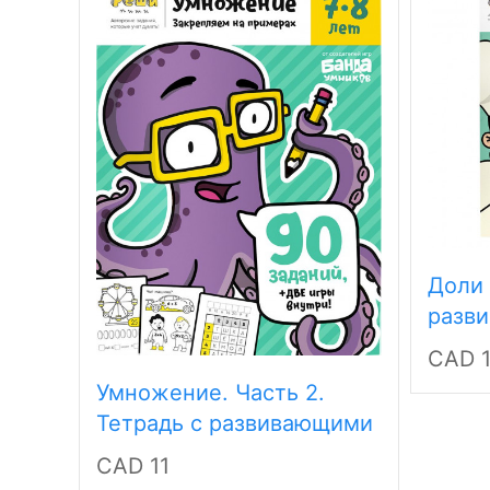
Доли 
разв
задан
CAD 1
лет
Умножение. Часть 2.
Тетрадь с развивающими
заданиями для детей 7-8
CAD 11
лет