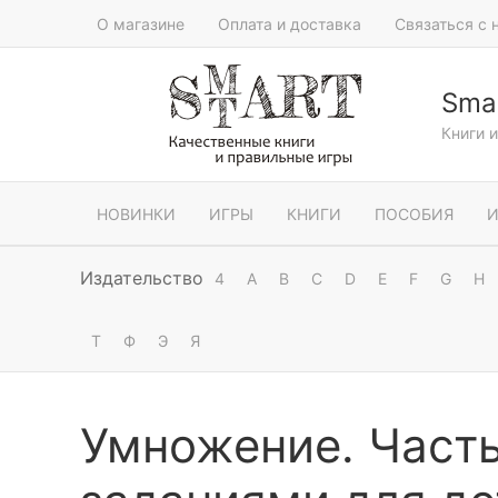
О магазине
Оплата и доставка
Связаться с 
Smar
Книги 
НОВИНКИ
ИГРЫ
КНИГИ
ПОСОБИЯ
И
Издательство
4
A
B
C
D
E
F
G
H
Т
Ф
Э
Я
Умножение. Часть