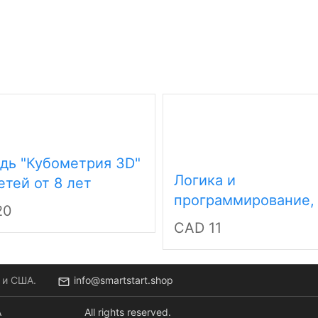
дь "Кубометрия 3D"
Логика и
етей от 8 лет
программирование,
20
тетрадь с развива
CAD 11
заданиями для дете
лет
 и США.
info@smartstart.shop
A
All rights reserved.