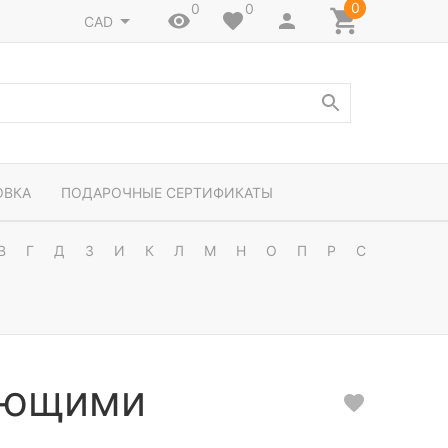
0
0
0
CAD
ОВКА
ПОДАРОЧНЫЕ СЕРТИФИКАТЫ
В
Г
Д
З
И
К
Л
М
Н
О
П
Р
С
вающими