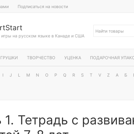
нами
Подписаться на новости
tStart
и игры на русском языке в Канаде и США
ГРУШКИ
ТВОРЧЕСТВО
УЦЕНКА
ПОДАРОЧНАЯ УПАК
I
J
L
M
N
O
P
Q
R
S
T
V
Z
А
Б
 1. Тетрадь с разви