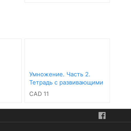
лет
Осно
Умножение. Часть 2.
Тетр
Тетрадь с развивающими
CAD 
ющими
заданиями для детей 7-8
CAD 11
й 9-10
лет