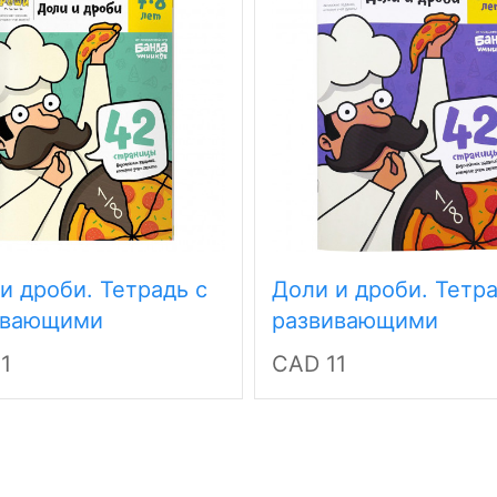
и дроби. Тетрадь с
Доли и дроби. Тетра
ивающими
развивающими
иями для детей 7-8
заданиями для дете
1
CAD 11
лет