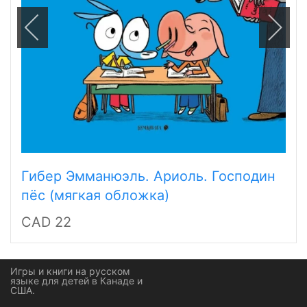
Гибер Эмманюэль. Ариоль. Господин
пёс (мягкая обложка)
CAD 22
Игры и книги на русском
языке для детей в Канаде и
США.