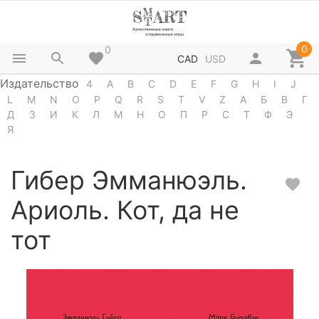
0
0
CAD
USD
Издательство
4
A
B
C
D
E
F
G
H
I
J
L
M
N
O
P
Q
R
S
T
V
Z
А
Б
В
Г
Д
З
И
К
Л
М
Н
О
П
Р
С
Т
Ф
Э
Я
Гибер Эмманюэль.
Ариоль. Кот, да не
тот