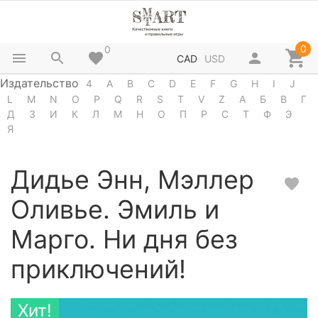
0
0
CAD
USD
Издательство
4
A
B
C
D
E
F
G
H
I
J
L
M
N
O
P
Q
R
S
T
V
Z
А
Б
В
Г
Д
З
И
К
Л
М
Н
О
П
Р
С
Т
Ф
Э
Я
Дидье Энн, Мэллер
Оливье. Эмиль и
Марго. Ни дня без
приключений!
Хит!