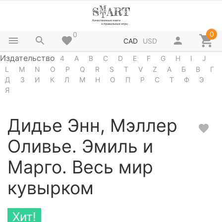
0
0
CAD
USD
Издательство
4
A
B
C
D
E
F
G
H
I
J
L
M
N
O
P
Q
R
S
T
V
Z
А
Б
В
Г
Д
З
И
К
Л
М
Н
О
П
Р
С
Т
Ф
Э
Я
Дидье Энн, Мэллер
Оливье. Эмиль и
Марго. Весь мир
кувырком
Хит!