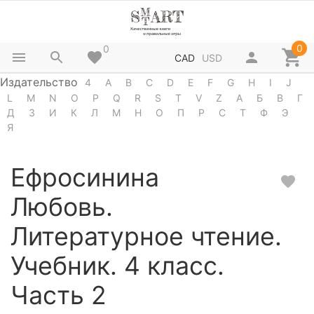
0
0
CAD
USD
Издательство
4
A
B
C
D
E
F
G
H
I
J
L
M
N
O
P
Q
R
S
T
V
Z
А
Б
В
Г
Д
З
И
К
Л
М
Н
О
П
Р
С
Т
Ф
Э
Я
Ефросинина
Любовь.
Литературное чтение.
Учебник. 4 класс.
Часть 2