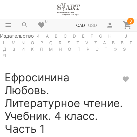
0
0
CAD
USD
Издательство
4
A
B
C
D
E
F
G
H
I
J
L
M
N
O
P
Q
R
S
T
V
Z
А
Б
В
Г
Д
З
И
К
Л
М
Н
О
П
Р
С
Т
Ф
Э
Я
Ефросинина
Любовь.
Литературное чтение.
Учебник. 4 класс.
Часть 1