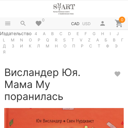
0
0
CAD
USD
Издательство
4
A
B
C
D
E
F
G
H
I
J
L
M
N
O
P
Q
R
S
T
V
Z
А
Б
В
Г
Д
З
И
К
Л
М
Н
О
П
Р
С
Т
Ф
Э
Я
Висландер Юя.
Мама Му
поранилась