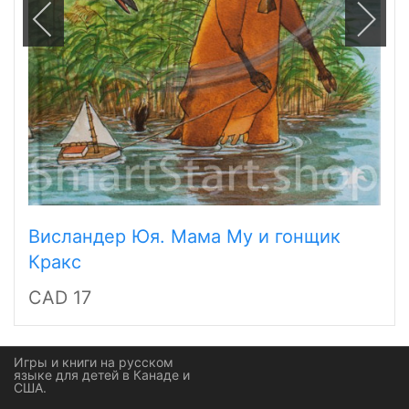
Висландер Юя. Мама Му и гонщик
Кракс
CAD 17
Игры и книги на русском
языке для детей в Канаде и
США.