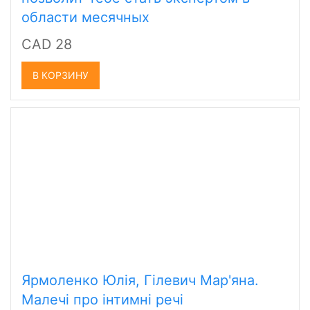
области месячных
CAD 28
В КОРЗИНУ
Ярмоленко Юлiя, Гiлевич Мар'яна.
Малечі про інтимні речі