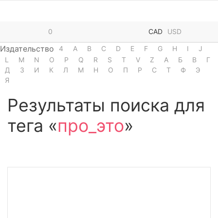
0
CAD
USD
Издательство
4
A
B
C
D
E
F
G
H
I
J
L
M
N
O
P
Q
R
S
T
V
Z
А
Б
В
Г
Д
З
И
К
Л
М
Н
О
П
Р
С
Т
Ф
Э
Я
Результаты поиска для
тега «
про_это
»