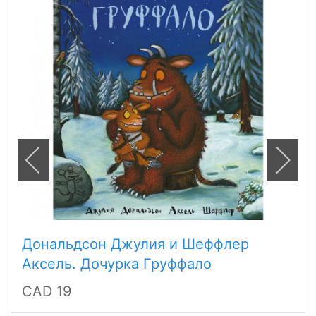
Дональдсон Джулия и Шеффлер
Аксель. Дочурка Груффало
CAD 19