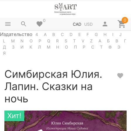
0
0
CAD
USD
Издательство
4
A
B
C
D
E
F
G
H
I
J
L
M
N
O
P
Q
R
S
T
V
Z
А
Б
В
Г
Д
З
И
К
Л
М
Н
О
П
Р
С
Т
Ф
Э
Я
Симбирская Юлия.
Лапин. Сказки на
ночь
Хит!