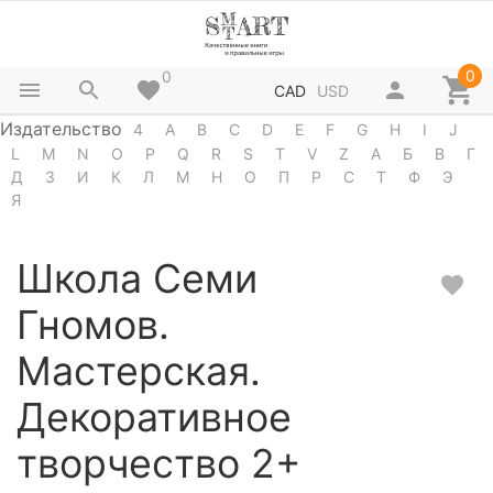
0
0
CAD
USD
Издательство
4
A
B
C
D
E
F
G
H
I
J
L
M
N
O
P
Q
R
S
T
V
Z
А
Б
В
Г
Д
З
И
К
Л
М
Н
О
П
Р
С
Т
Ф
Э
Я
Школа Семи
Гномов.
Мастерская.
Декоративное
творчество 2+