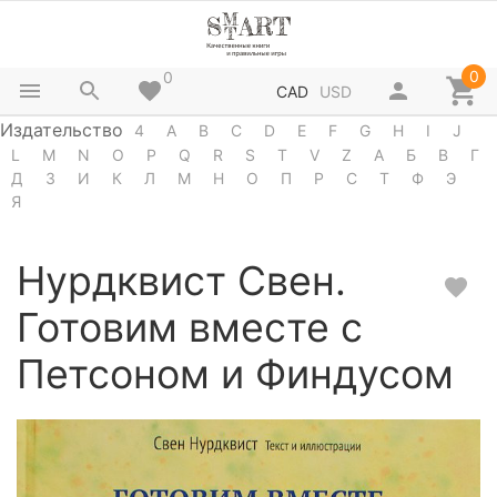
0
0
CAD
USD
Издательство
4
A
B
C
D
E
F
G
H
I
J
L
M
N
O
P
Q
R
S
T
V
Z
А
Б
В
Г
Д
З
И
К
Л
М
Н
О
П
Р
С
Т
Ф
Э
Я
Нурдквист Свен.
Готовим вместе с
Петсоном и Финдусом