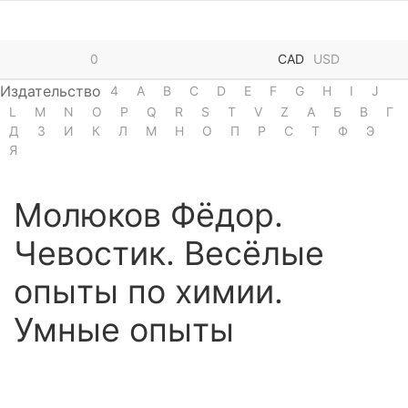
0
CAD
USD
Издательство
4
A
B
C
D
E
F
G
H
I
J
L
M
N
O
P
Q
R
S
T
V
Z
А
Б
В
Г
Д
З
И
К
Л
М
Н
О
П
Р
С
Т
Ф
Э
Я
Молюков Фёдор.
Чевостик. Весёлые
опыты по химии.
Умные опыты