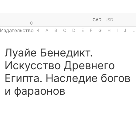
CAD
USD
0
Издательство
4
A
B
C
D
E
F
G
H
I
J
L
Луайе Бенедикт.
Искусство Древнего
Египта. Наследие богов
и фараонов