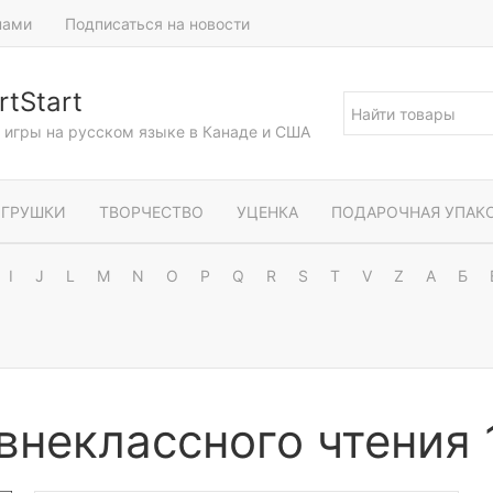
нами
Подписаться на новости
tStart
и игры на русском языке в Канаде и США
ГРУШКИ
ТВОРЧЕСТВО
УЦЕНКА
ПОДАРОЧНАЯ УПАК
I
J
L
M
N
O
P
Q
R
S
T
V
Z
А
Б
внеклассного чтения 