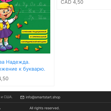
CAD 4,50
ва Надежда.
жение к букварю.
сь 1
,50
 и США.
info@smartstart.shop
A
All rights reserved.