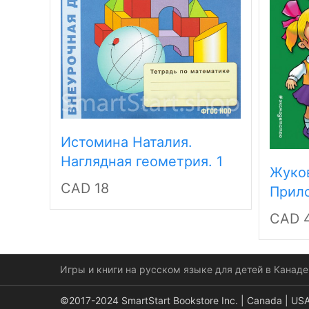
Истомина Наталия.
Наглядная геометрия. 1
Жуко
класс. Тетрадь.
CAD 18
Прило
Пропи
CAD 4
Игры и книги на русском языке для детей в Канаде
©2017-2024 SmartStart Bookstore Inc. | Canada | US