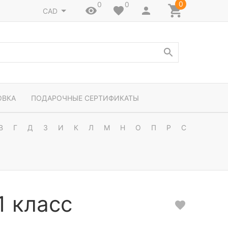
0
0
0
CAD
ОВКА
ПОДАРОЧНЫЕ СЕРТИФИКАТЫ
В
Г
Д
З
И
К
Л
М
Н
О
П
Р
С
1 класс