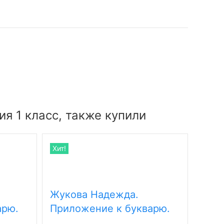
я 1 класс, также купили
Хит!
Гин 
Жукова Надежда.
Окр
арю.
Приложение к букварю.
клас
CAD
Пропись 3