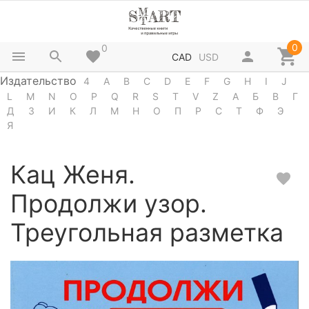
0
0
CAD
USD
Издательство
4
A
B
C
D
E
F
G
H
I
J
L
M
N
O
P
Q
R
S
T
V
Z
А
Б
В
Г
Д
З
И
К
Л
М
Н
О
П
Р
С
Т
Ф
Э
Я
Кац Женя.
Продолжи узор.
Треугольная разметка