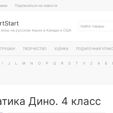
нами
Подписаться на новости
tStart
и игры на русском языке в Канаде и США
ГРУШКИ
ТВОРЧЕСТВО
УЦЕНКА
ПОДАРОЧНАЯ УПАК
I
J
L
M
N
O
P
Q
R
S
T
V
Z
А
Б
тика Дино. 4 класс