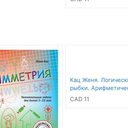
Кац Женя. Логическ
рыбки. Арифметиче
и логические задан
CAD 11
детей 4–7 лет