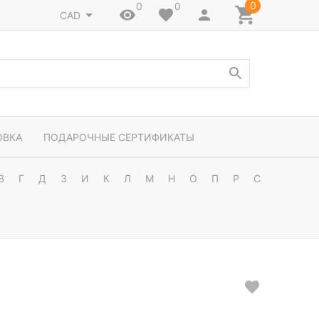
0
0
0
CAD
ОВКА
ПОДАРОЧНЫЕ СЕРТИФИКАТЫ
В
Г
Д
З
И
К
Л
М
Н
О
П
Р
С