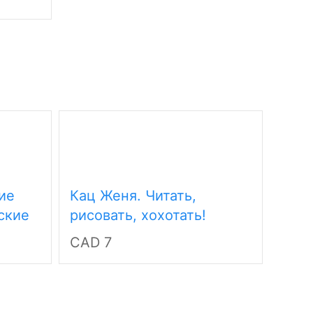
CAD
ие
Кац Женя. Читать,
Кац 
ские
рисовать, хохотать!
Зада
ия для
Смешные картинки
вним
CAD 7
CAD
мышки Маши