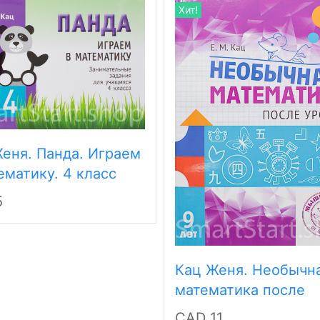
Хит!
еня. Панда. Играем
ематику. 4 класс
5
Кац Женя. Необычн
математика после
уроков. Для детей 9
CAD 11