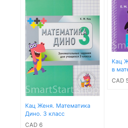
Кац Ж
в мат
CAD 
Кац Женя. Математика
Дино. 3 класс
CAD 6