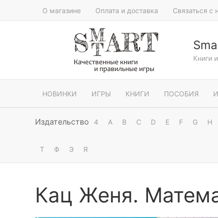
О магазине
Оплата и доставка
Связаться с 
Smar
Книги 
НОВИНКИ
ИГРЫ
КНИГИ
ПОСОБИЯ
И
Издательство
4
A
B
C
D
E
F
G
H
Т
Ф
Э
Я
Кац Женя. Матема