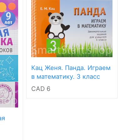
Кац Женя. Панда. Играем
в математику. 3 класс
CAD 6
ая
Кац
мате
 лет
урок