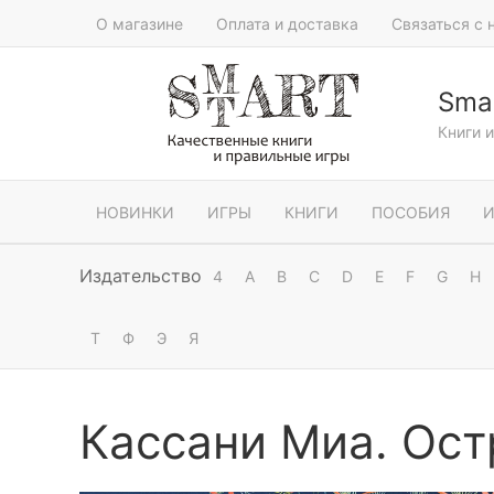
О магазине
Оплата и доставка
Связаться с 
Smar
Книги 
НОВИНКИ
ИГРЫ
КНИГИ
ПОСОБИЯ
И
Издательство
4
A
B
C
D
E
F
G
H
Т
Ф
Э
Я
Кассани Миа. Ост