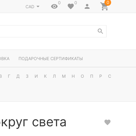
0
0
0
CAD
ОВКА
ПОДАРОЧНЫЕ СЕРТИФИКАТЫ
В
Г
Д
З
И
К
Л
М
Н
О
П
Р
С
круг света