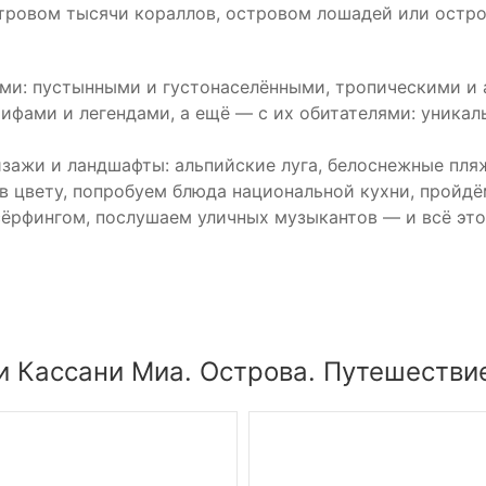
стровом тысячи кораллов, островом лошадей или остров
ми: пустынными и густонаселёнными, тропическими и
ифами и легендами, а ещё — с их обитателями: уника
зажи и ландшафты: альпийские луга, белоснежные пляж
в цвету, попробуем блюда национальной кухни, прой
сёрфингом, послушаем уличных музыкантов — и всё это 
 Кассани Миа. Острова. Путешествие