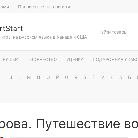
нами
Подписаться на новости
tStart
и игры на русском языке в Канаде и США
ГРУШКИ
ТВОРЧЕСТВО
УЦЕНКА
ПОДАРОЧНАЯ УПАК
I
J
L
M
N
O
P
Q
R
S
T
V
Z
А
Б
рова. Путешествие во