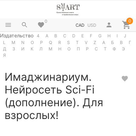
0
0
CAD
USD
Издательство
4
A
B
C
D
E
F
G
H
I
J
L
M
N
O
P
Q
R
S
T
V
Z
А
Б
В
Г
Д
З
И
К
Л
М
Н
О
П
Р
С
Т
Ф
Э
Я
Имаджинариум.
Нейросеть Sci-Fi
(дополнение). Для
взрослых!