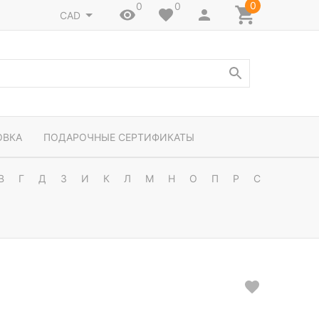
0
0
0
CAD
ОВКА
ПОДАРОЧНЫЕ СЕРТИФИКАТЫ
В
Г
Д
З
И
К
Л
М
Н
О
П
Р
С