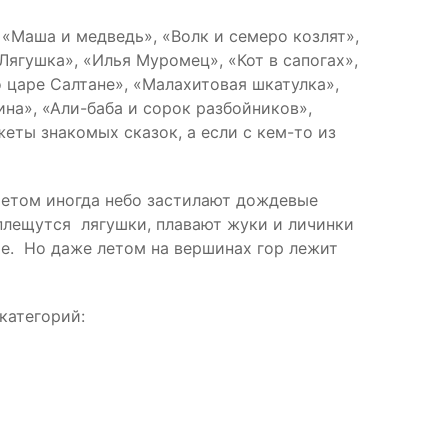
 «Маша и медведь», «Волк и семеро козлят»,
Лягушка», «Илья Муромец», «Кот в сапогах»,
о царе Салтане», «Малахитовая шкатулка»,
на», «Али-баба и сорок разбойников»,
ты знакомых сказок, а если с кем-то из
Летом иногда небо застилают дождевые
а плещутся лягушки, плавают жуки и личинки
ые. Но даже летом на вершинах гор лежит
категорий: