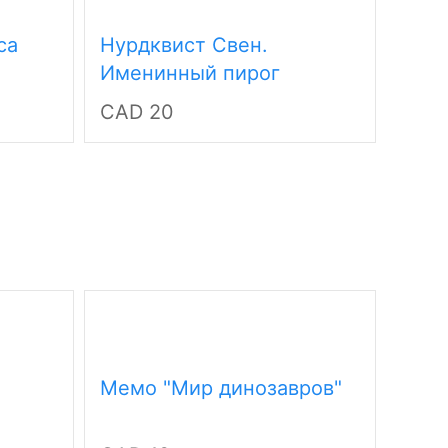
са
Нурдквист Свен.
Эндр
Именинный пирог
Посл
CAD 20
Исто
CAD 
хам
Мемо "Мир динозавров"
Мем