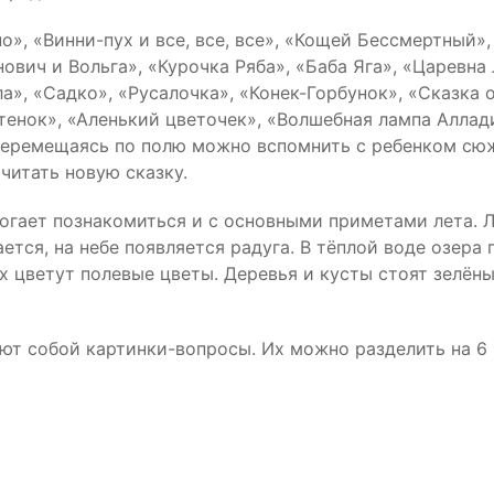
», «Винни-пух и все, все, все», «Кощей Бессмертный»,
ович и Вольга», «Курочка Ряба», «Баба Яга», «Царевна 
а», «Садко», «Русалочка», «Конек-Горбунок», «Сказка 
енок», «Аленький цветочек», «Волшебная лампа Аллади
Перемещаясь по полю можно вспомнить с ребенком сюже
читать новую сказку.
могает познакомиться и с основными приметами лета. 
ается, на небе появляется радуга. В тёплой воде озер
ах цветут полевые цветы. Деревья и кусты стоят зелён
ют собой картинки-вопросы. Их можно разделить на 6 