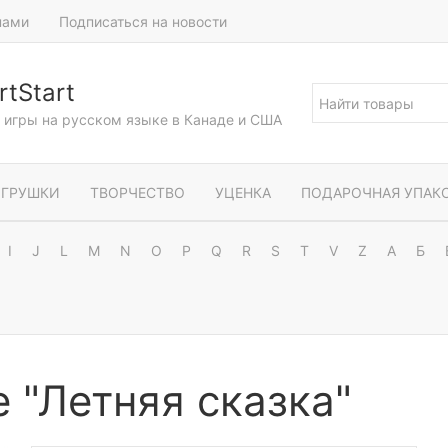
нами
Подписаться на новости
tStart
и игры на русском языке в Канаде и США
ГРУШКИ
ТВОРЧЕСТВО
УЦЕНКА
ПОДАРОЧНАЯ УПАК
I
J
L
M
N
O
P
Q
R
S
T
V
Z
А
Б
 "Летняя сказка"