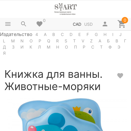
0
0
CAD
USD
Издательство
4
A
B
C
D
E
F
G
H
I
J
L
M
N
O
P
Q
R
S
T
V
Z
А
Б
В
Г
Д
З
И
К
Л
М
Н
О
П
Р
С
Т
Ф
Э
Я
Книжка для ванны.
Животные-моряки