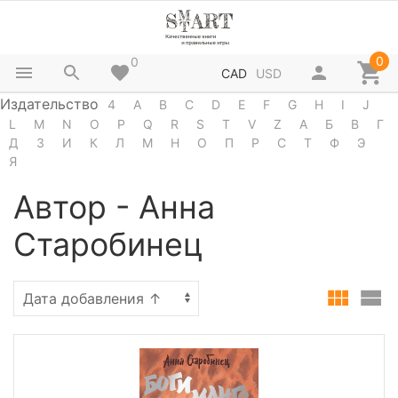
0
0
CAD
USD
Издательство
4
A
B
C
D
E
F
G
H
I
J
L
M
N
O
P
Q
R
S
T
V
Z
А
Б
В
Г
Д
З
И
К
Л
М
Н
О
П
Р
С
Т
Ф
Э
Я
Автор - Анна
Старобинец