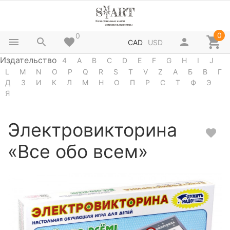
0
0
CAD
USD
Издательство
4
A
B
C
D
E
F
G
H
I
J
L
M
N
O
P
Q
R
S
T
V
Z
А
Б
В
Г
Д
З
И
К
Л
М
Н
О
П
Р
С
Т
Ф
Э
Я
Электровикторина
«Все обо всем»