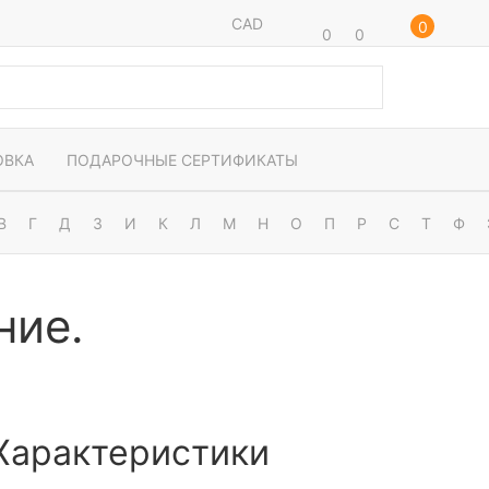
CAD
0
0
0
ОВКА
ПОДАРОЧНЫЕ СЕРТИФИКАТЫ
В
Г
Д
З
И
К
Л
М
Н
О
П
Р
С
Т
Ф
ние.
Характеристики