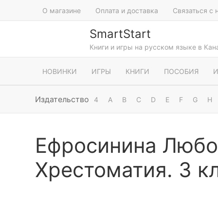
О магазине
Оплата и доставка
Связаться с 
SmartStart
Книги и игры на русском языке в Ка
НОВИНКИ
ИГРЫ
КНИГИ
ПОСОБИЯ
И
Издательство
4
A
B
C
D
E
F
G
H
Ефросинина Любов
Хрестоматия. 3 кл