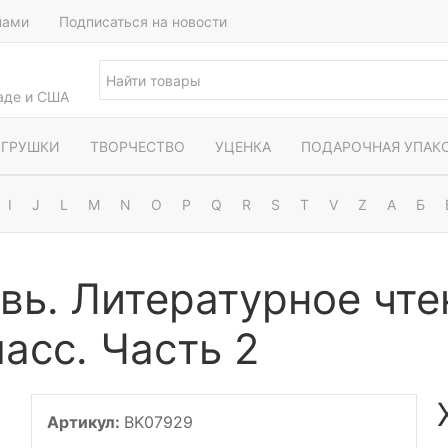
нами
Подписаться на новости
наде и США
ГРУШКИ
ТВОРЧЕСТВО
УЦЕНКА
ПОДАРОЧНАЯ УПАК
I
J
L
M
N
O
P
Q
R
S
T
V
Z
А
Б
ь. Литературное чте
асс. Часть 2
Артикул:
BK07929