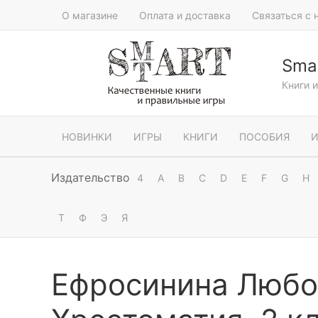
О магазине
Оплата и доставка
Связаться с 
Smar
Книги 
НОВИНКИ
ИГРЫ
КНИГИ
ПОСОБИЯ
И
Издательство
4
A
B
C
D
E
F
G
H
Т
Ф
Э
Я
Ефросинина Любов