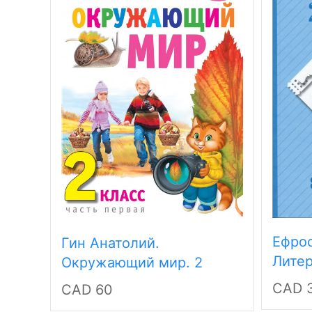
Ефро
Гин Анатолий.
Литер
Окружающий мир. 2
Хрест
класс. Учебник (комплект
CAD 
CAD 60
Часть
в 2х книгах)