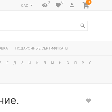
0
0
0
CAD
ОВКА
ПОДАРОЧНЫЕ СЕРТИФИКАТЫ
В
Г
Д
З
И
К
Л
М
Н
О
П
Р
С
ние.