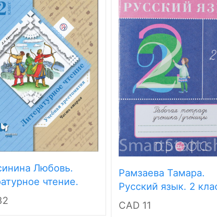
синина Любовь.
Рамзаева Тамара.
атурное чтение.
Русский язык. 2 кла
оматия. 2 класс.
Тетрадь для упраж
32
CAD 11
 2
по русскому языку 