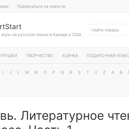
нами
Подписаться на новости
tStart
и игры на русском языке в Канаде и США
ГРУШКИ
ТВОРЧЕСТВО
УЦЕНКА
ПОДАРОЧНАЯ УПАК
I
J
L
M
N
O
P
Q
R
S
T
V
Z
А
Б
ь. Литературное чте