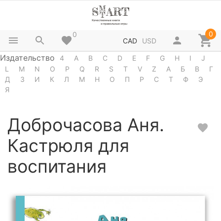
0
0
CAD
USD
Издательство
4
A
B
C
D
E
F
G
H
I
J
L
M
N
O
P
Q
R
S
T
V
Z
А
Б
В
Г
Д
З
И
К
Л
М
Н
О
П
Р
С
Т
Ф
Э
Я
Доброчасова Аня.
Кастрюля для
воспитания