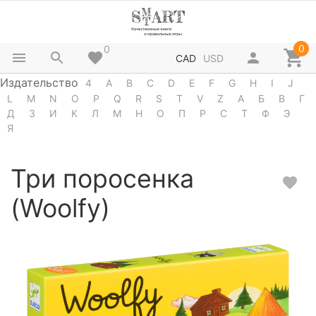
0
0
CAD
USD
Издательство
4
A
B
C
D
E
F
G
H
I
J
L
M
N
O
P
Q
R
S
T
V
Z
А
Б
В
Г
Д
З
И
К
Л
М
Н
О
П
Р
С
Т
Ф
Э
Я
Три поросенка
(Woolfy)